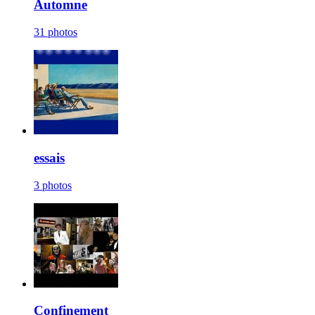
Automne
31 photos
essais
3 photos
Confinement